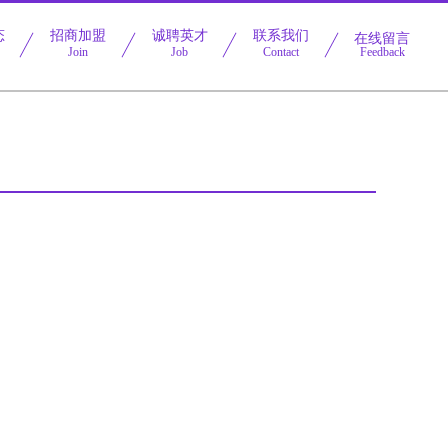
态
招商加盟
诚聘英才
联系我们
在线留言
Join
Job
Contact
Feedback