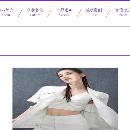
企业简介
企业文化
产品服务
成功案例
资讯动
About
Culture
Service
Case
News