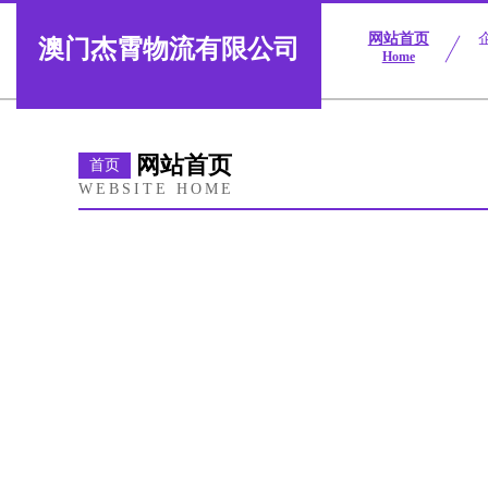
网站首页
澳门杰霄物流有限公司
Home
网站首页
首页
WEBSITE HOME